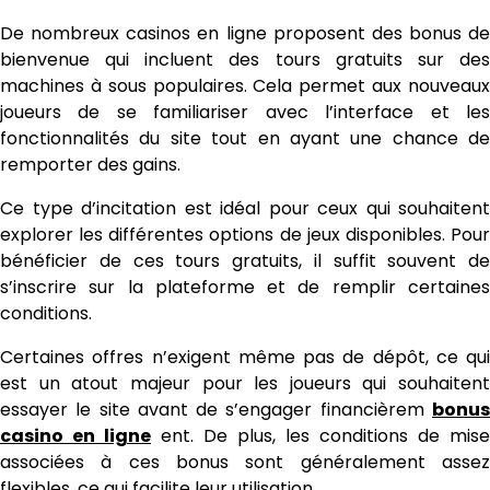
De nombreux casinos en ligne proposent des bonus de
bienvenue qui incluent des tours gratuits sur des
machines à sous populaires. Cela permet aux nouveaux
joueurs de se familiariser avec l’interface et les
fonctionnalités du site tout en ayant une chance de
remporter des gains.
Ce type d’incitation est idéal pour ceux qui souhaitent
explorer les différentes options de jeux disponibles. Pour
bénéficier de ces tours gratuits, il suffit souvent de
s’inscrire sur la plateforme et de remplir certaines
conditions.
Certaines offres n’exigent même pas de dépôt, ce qui
est un atout majeur pour les joueurs qui souhaitent
essayer le site avant de s’engager financièrem
bonus
casino en ligne
ent. De plus, les conditions de mise
associées à ces bonus sont généralement assez
flexibles, ce qui facilite leur utilisation.