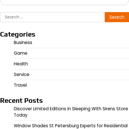
Search
for:
Categories
Business
Game
Health
Service
Travel
Recent Posts
Discover Limited Editions in Sleeping With Sirens Store
Today
Window Shades St Petersburg Experts for Residential