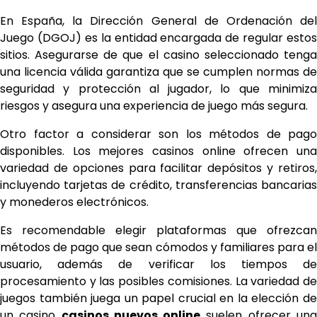
En España, la Dirección General de Ordenación del
Juego (DGOJ) es la entidad encargada de regular estos
sitios. Asegurarse de que el casino seleccionado tenga
una licencia válida garantiza que se cumplen normas de
seguridad y protección al jugador, lo que minimiza
riesgos y asegura una experiencia de juego más segura.
Otro factor a considerar son los métodos de pago
disponibles. Los mejores casinos online ofrecen una
variedad de opciones para facilitar depósitos y retiros,
incluyendo tarjetas de crédito, transferencias bancarias
y monederos electrónicos.
Es recomendable elegir plataformas que ofrezcan
métodos de pago que sean cómodos y familiares para el
usuario, además de verificar los tiempos de
procesamiento y las posibles comisiones. La variedad de
juegos también juega un papel crucial en la elección de
un casino
casinos nuevos online
suelen ofrecer un