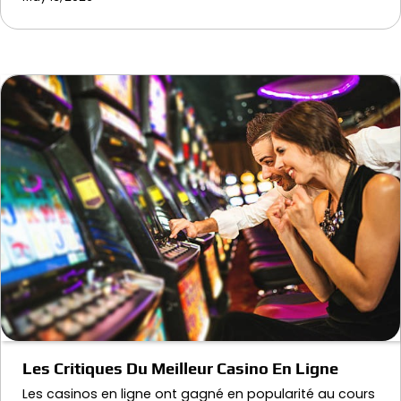
Les Critiques Du Meilleur Casino En Ligne
Les casinos en ligne ont gagné en popularité au cours