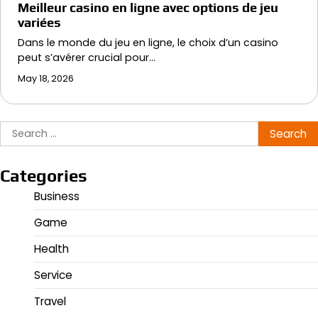
Meilleur casino en ligne avec options de jeu
variées
Dans le monde du jeu en ligne, le choix d’un casino
peut s’avérer crucial pour…
May 18, 2026
Search
for:
Categories
Business
Game
Health
Service
Travel