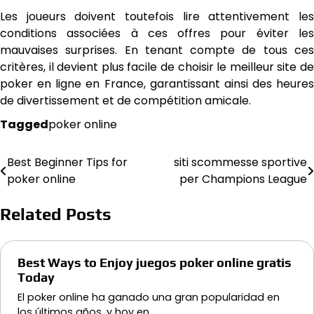
Les joueurs doivent toutefois lire attentivement les
conditions associées à ces offres pour éviter les
mauvaises surprises. En tenant compte de tous ces
critères, il devient plus facile de choisir le meilleur site de
poker en ligne en France, garantissant ainsi des heures
de divertissement et de compétition amicale.
Tagged
poker online
Best Beginner Tips for
siti scommesse sportive
Post
poker online
per Champions League
navigation
Related Posts
Best Ways to Enjoy juegos poker online gratis
Today
El poker online ha ganado una gran popularidad en
los últimos años, y hoy en…