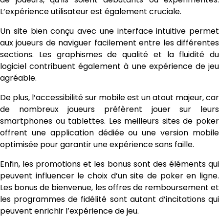
L’expérience utilisateur est également cruciale.
Un site bien conçu avec une interface intuitive permet
aux joueurs de naviguer facilement entre les différentes
sections. Les graphismes de qualité et la fluidité du
logiciel contribuent également à une expérience de jeu
agréable.
De plus, l’accessibilité sur mobile est un atout majeur, car
de nombreux joueurs préfèrent jouer sur leurs
smartphones ou tablettes. Les meilleurs sites de poker
offrent une application dédiée ou une version mobile
optimisée pour garantir une expérience sans faille.
Enfin, les promotions et les bonus sont des éléments qui
peuvent influencer le choix d’un site de poker en ligne.
Les bonus de bienvenue, les offres de remboursement et
les programmes de fidélité sont autant d’incitations qui
peuvent enrichir l’expérience de jeu.