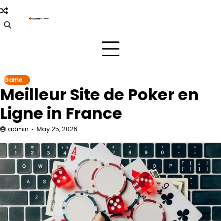
Skip
to
content
Game
Meilleur Site de Poker en
Ligne in France
admin
May 25, 2026