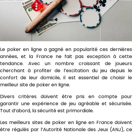
Le poker en ligne a gagné en popularité ces dernières
années, et la France ne fait pas exception à cette
tendance. Avec un nombre croissant de joueurs
cherchant à profiter de l’excitation du jeu depuis le
confort de leur domicile, il est essentiel de choisir le
meilleur site de poker en ligne.
Divers critères doivent être pris en compte pour
garantir une expérience de jeu agréable et sécurisée.
Tout d’abord, la sécurité est primordiale.
Les meilleurs sites de poker en ligne en France doivent
être régulés par l’Autorité Nationale des Jeux (ANJ), ce