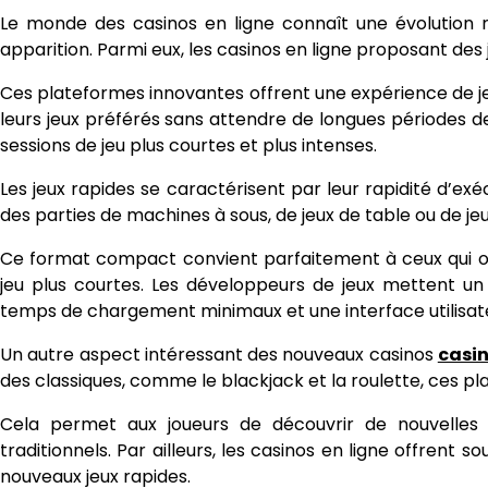
Le monde des casinos en ligne connaît une évolution 
apparition. Parmi eux, les casinos en ligne proposant des 
Ces plateformes innovantes offrent une expérience de jeu
leurs jeux préférés sans attendre de longues périodes
sessions de jeu plus courtes et plus intenses.
Les jeux rapides se caractérisent par leur rapidité d’exéc
des parties de machines à sous, de jeux de table ou de jeu
Ce format compact convient parfaitement à ceux qui o
jeu plus courtes. Les développeurs de jeux mettent un
temps de chargement minimaux et une interface utilisat
Un autre aspect intéressant des nouveaux casinos
casin
des classiques, comme le blackjack et la roulette, ces pl
Cela permet aux joueurs de découvrir de nouvelles e
traditionnels. Par ailleurs, les casinos en ligne offrent 
nouveaux jeux rapides.