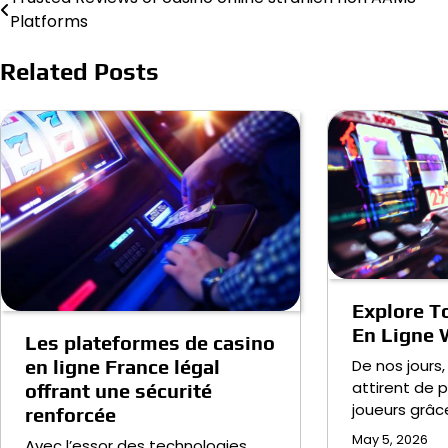
Post
Platforms
navigation
Related Posts
Explore T
En Ligne 
Les plateformes de casino
en ligne France légal
De nos jours,
attirent de p
offrant une sécurité
joueurs grâc
renforcée
May 5, 2026
Avec l’essor des technologies