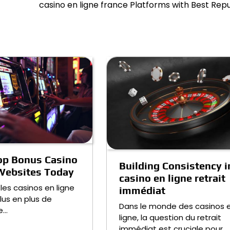
casino en ligne france Platforms with Best Rep
op Bonus Casino
Building Consistency i
Websites Today
casino en ligne retrait
 les casinos en ligne
immédiat
lus en plus de
Dans le monde des casinos 
e…
ligne, la question du retrait
immédiat est cruciale pour…