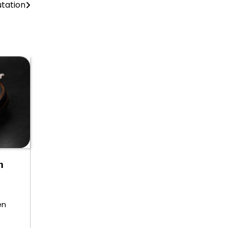
utation
n
en