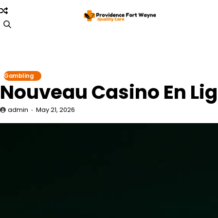
Skip
to
content
Gambling
Nouveau Casino En Li
admin
May 21, 2026