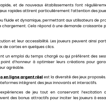
rapide, et de nouveaux établissements font régulièrem
jeux rapides attirent particulièrement l’attention des joue
 fluide et dynamique, permettant aux utilisateurs de pro
 de chargement. Cela répond à une demande croissante 
ution et leur accessibilité. Les joueurs peuvent ainsi part
x de cartes en quelques clics.
nt un emploi du temps chargé ou qui préfèrent des ses
 point d’honneur à optimiser leurs créations pour gara
eur agréable.
o en ligne argent réel
est la diversité des jeux proposés.
ateformes intègrent des jeux innovants et interactifs.
xpériences de jeu tout en conservant l’excitation d
souvent des bonus attractifs pour inciter les joueurs à ess