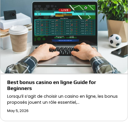
Best bonus casino en ligne Guide for
Beginners
Lorsqu’il s’agit de choisir un casino en ligne, les bonus
proposés jouent un rôle essentiel,…
May 5, 2026