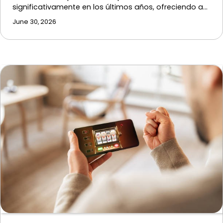
significativamente en los últimos años, ofreciendo a…
June 30, 2026