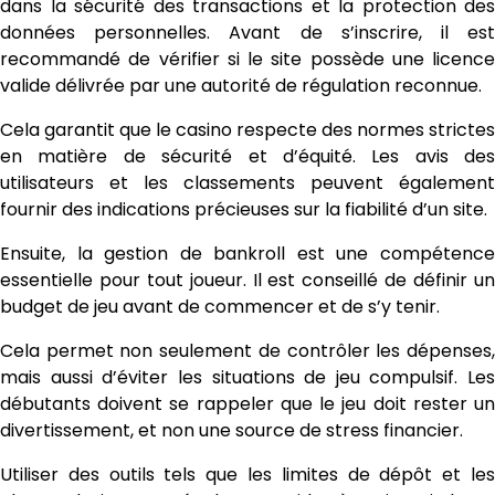
dans la sécurité des transactions et la protection des
données personnelles. Avant de s’inscrire, il est
recommandé de vérifier si le site possède une licence
valide délivrée par une autorité de régulation reconnue.
Cela garantit que le casino respecte des normes strictes
en matière de sécurité et d’équité. Les avis des
utilisateurs et les classements peuvent également
fournir des indications précieuses sur la fiabilité d’un site.
Ensuite, la gestion de bankroll est une compétence
essentielle pour tout joueur. Il est conseillé de définir un
budget de jeu avant de commencer et de s’y tenir.
Cela permet non seulement de contrôler les dépenses,
mais aussi d’éviter les situations de jeu compulsif. Les
débutants doivent se rappeler que le jeu doit rester un
divertissement, et non une source de stress financier.
Utiliser des outils tels que les limites de dépôt et les