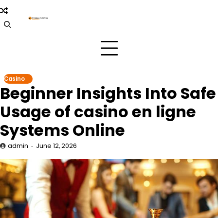
Skip
to
content
Casino
Beginner Insights Into Safe
Usage of casino en ligne
Systems Online
admin
June 12, 2026