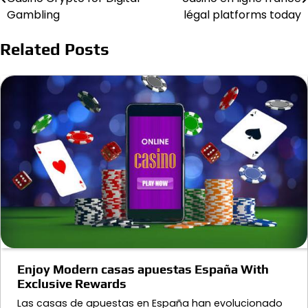
navigation
Gambling
légal platforms today
Related Posts
Enjoy Modern casas apuestas España With
Exclusive Rewards
Las casas de apuestas en España han evolucionado