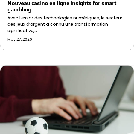
Nouveau casino en ligne insights for smart
gambling
Avec l’essor des technologies numériques, le secteur
des jeux d’argent a connu une transformation
significative,…
May 27, 2026