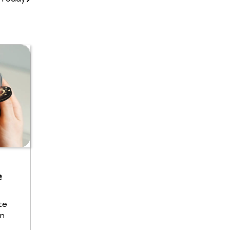
e
te
en