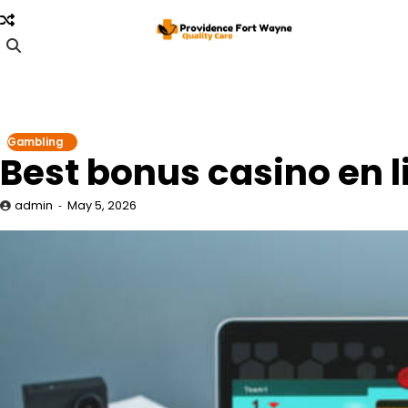
Skip
to
content
Gambling
Best bonus casino en l
admin
May 5, 2026