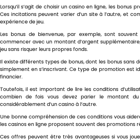
Lorsqu’il s’agit de choisir un casino en ligne, les bonus
Ces incitations peuvent varier d’un site à l’autre, et 
expérience de jeu.
Les bonus de bienvenue, par exemple, sont souvent l
commencer avec un montant d’argent supplémentaire, leur
jeu sans risquer leurs propres fonds.
Il existe différents types de bonus, dont les bonus sans
simplement en s’inscrivant. Ce type de promotion est i
financier.
Toutefois, il est important de lire les conditions d’utili
combien de fois vous devez parier le montant du 
considérablement d’un casino à l’autre.
Une bonne compréhension de ces conditions vous aidera 
les casinos en ligne proposent souvent des promotions rég
Ces offres peuvent être très avantageuses si vous jouez 