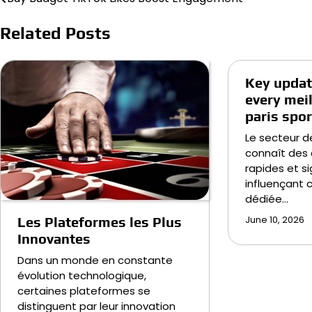
Post
navigation
Related Posts
Key updat
every meil
paris spor
Le secteur de
connaît des
rapides et sig
influençant
dédiée…
Les Plateformes les Plus
June 10, 2026
Innovantes
Dans un monde en constante
évolution technologique,
certaines plateformes se
distinguent par leur innovation