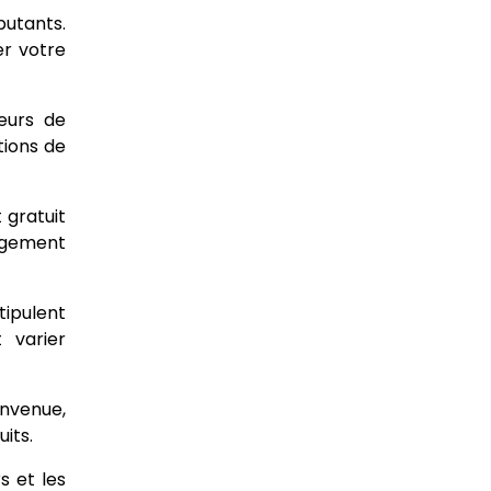
butants.
er votre
eurs de
tions de
 gratuit
gagement
tipulent
 varier
envenue,
its.
s et les