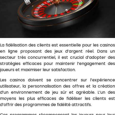
La fidélisation des clients est essentielle pour les casinos
en ligne proposant des jeux d’argent réel. Dans un
secteur très concurrentiel, il est crucial d’adopter des
stratégies efficaces pour maintenir l’engagement des
joueurs et maximiser leur satisfaction.
Les casinos doivent se concentrer sur l’expérience
utilisateur, la personnalisation des offres et la création
d’un environnement de jeu sûr et agréable. L’un des
moyens les plus efficaces de fidéliser les clients est
d’offrir des programmes de fidélité attractifs.
Ces programmes récompensent les joueurs pour leur