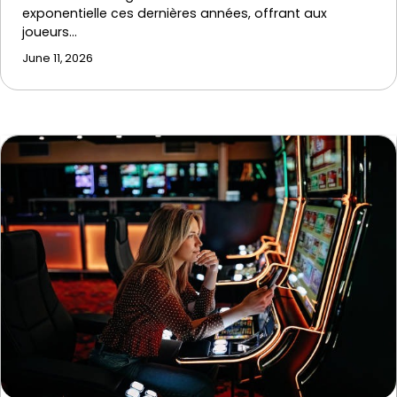
exponentielle ces dernières années, offrant aux
joueurs…
June 11, 2026