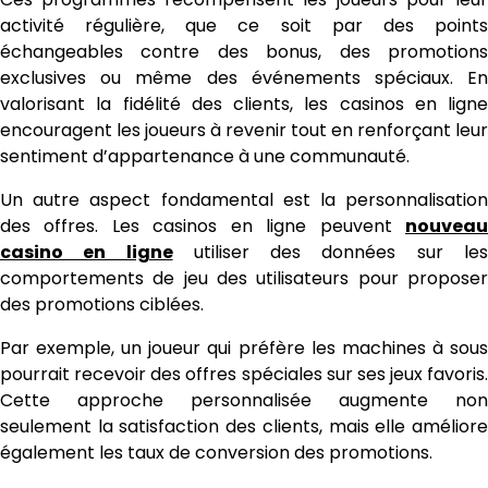
activité régulière, que ce soit par des points
échangeables contre des bonus, des promotions
exclusives ou même des événements spéciaux. En
valorisant la fidélité des clients, les casinos en ligne
encouragent les joueurs à revenir tout en renforçant leur
sentiment d’appartenance à une communauté.
Un autre aspect fondamental est la personnalisation
des offres. Les casinos en ligne peuvent
nouveau
casino en ligne
utiliser des données sur le
comportements de jeu des utilisateurs pour proposer
des promotions ciblées.
Par exemple, un joueur qui préfère les machines à sous
pourrait recevoir des offres spéciales sur ses jeux favoris.
Cette approche personnalisée augmente non
seulement la satisfaction des clients, mais elle améliore
également les taux de conversion des promotions.