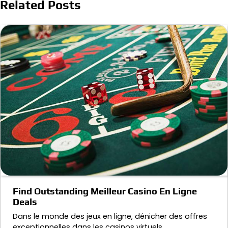
Related Posts
Find Outstanding Meilleur Casino En Ligne
Deals
Dans le monde des jeux en ligne, dénicher des offres
exceptionnelles dans les casinos virtuels…