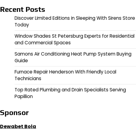
Recent Posts
Discover Limited Editions in Sleeping With Sirens Store
Today
Window Shades St Petersburg Experts for Residential
and Commercial Spaces
Samons Air Conditioning Heat Pump System Buying
Guide
Furnace Repair Henderson With Friendly Local
Technicians
Top Rated Plumbing and Drain Specialists Serving
Papillion
Sponsor
Dewabet Bola