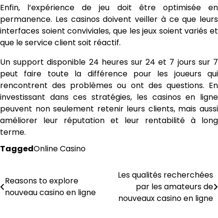
Enfin, l’expérience de jeu doit être optimisée en
permanence. Les casinos doivent veiller à ce que leurs
interfaces soient conviviales, que les jeux soient variés et
que le service client soit réactif.
Un support disponible 24 heures sur 24 et 7 jours sur 7
peut faire toute la différence pour les joueurs qui
rencontrent des problèmes ou ont des questions. En
investissant dans ces stratégies, les casinos en ligne
peuvent non seulement retenir leurs clients, mais aussi
améliorer leur réputation et leur rentabilité à long
terme.
Tagged
Online Casino
Les qualités recherchées
Post
Reasons to explore
par les amateurs de
nouveau casino en ligne
navigation
nouveaux casino en ligne