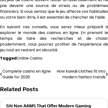
pas devenir une source de stress ou de problèmes
financiers. Si vous sentez que le jeu affecte vos habitudes
ou votre bien-être, il est essentiel de chercher de l’aide.
En suivant ces conseils, vous serez mieux préparé à
explorer le monde des casinos en ligne. En prenant le
temps de faire des recherches et de choisir
prudemment, vous pourrez profiter de l’expérience de
jeu tout en restant en sécurité.
Tagged
Online Casino
Complete casino en ligne
How kawaii clothes fit into
Post
Guide for 2026
modern fashion trends
navigation
Related Posts
Siti Non AAMS That Offer Modern Gaming