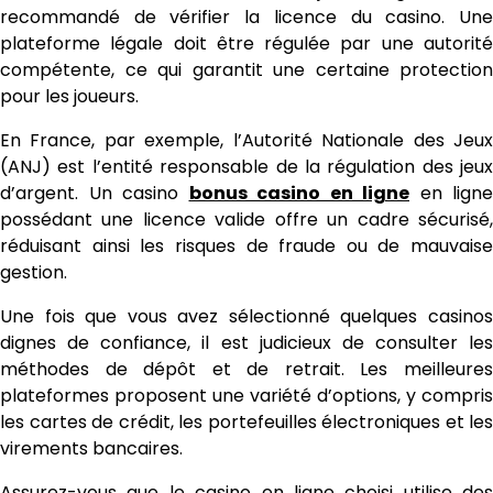
recommandé de vérifier la licence du casino. Une
plateforme légale doit être régulée par une autorité
compétente, ce qui garantit une certaine protection
pour les joueurs.
En France, par exemple, l’Autorité Nationale des Jeux
(ANJ) est l’entité responsable de la régulation des jeux
d’argent. Un casino
bonus casino en ligne
en ligne
possédant une licence valide offre un cadre sécurisé,
réduisant ainsi les risques de fraude ou de mauvaise
gestion.
Une fois que vous avez sélectionné quelques casinos
dignes de confiance, il est judicieux de consulter les
méthodes de dépôt et de retrait. Les meilleures
plateformes proposent une variété d’options, y compris
les cartes de crédit, les portefeuilles électroniques et les
virements bancaires.
Assurez-vous que le casino en ligne choisi utilise des