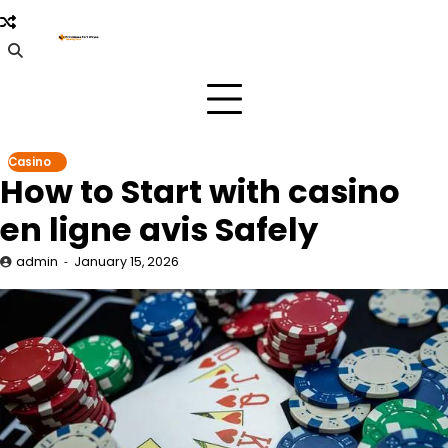
Skip
to
content
Casino
How to Start with casino
en ligne avis Safely
admin
January 15, 2026