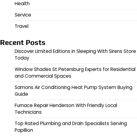
Health
Service
Travel
Recent Posts
Discover Limited Editions in Sleeping With Sirens Store
Today
Window Shades St Petersburg Experts for Residential
and Commercial Spaces
Samons Air Conditioning Heat Pump System Buying
Guide
Furnace Repair Henderson With Friendly Local
Technicians
Top Rated Plumbing and Drain Specialists Serving
Papillion