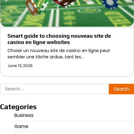
Smart guide to choosing nouveau site de
casino en ligne websites
Choisir un nouveau site de casino en ligne peut
sembler une tâche ardue, tant les…
June 13, 2026
Search
for:
Categories
Business
Game